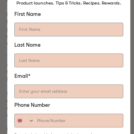
en stel de interne temperatuur in op 180ºC.
Product launches. Tips & Tricks. Recipes. Rewards.
First Name
Rook kalkoen gedurende ongeveer 5-6 uur. Zodra de
kalkoen in de roker zit, neem je bevroren boter en
plaats je deze in een metalen kom of bak. Plaats in
de roker, laat roken en volledig smelten. Ja, we
roken boter!
Last Name
Tip: Gebruik bevroren boter, zodat deze niet zo snel
smelt en de rook laagje voor laagje in de boter kan
trekken, waardoor je een zoete, rokerige boter
Email*
krijgt.
Haal de kalkoen en de gesmolten gerookte boter uit
de roker. Toevoegen
½
kopje Jim Beam Bourbon aan
Phone Number
de boter toevoegen en het botermengsel terug in de
roker doen, ongeveer 5-10 minuten roken
Haal de boter weer uit de roker en zuig met behulp