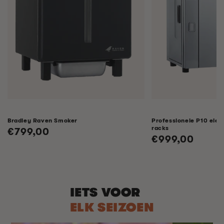
Bradley Raven Smoker
Professionele P10 elek
racks
Normale
€799,00
Normale
€999,00
prijs
prijs
IETS VOOR
ELK SEIZOEN