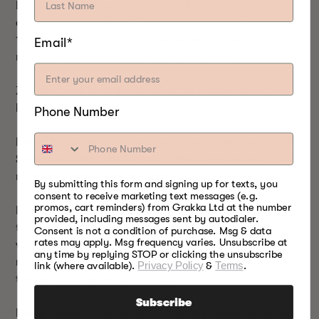
Draai de uiteinden strak om de kippenhond
compacter te maken. De kippenhond moet ongeveer
15 cm lang en 1 ½ – 2 inch in diameter zijn. Herhaal
Email*
met de resterende kipfilets en gemalen kip.
Zet het 1 uur in de koelkast om te rusten en af te
koelen.
Phone Number
Breng kippenhonden op smaak met Bone Dust™ BBQ
Seasoning. Plaats kippenhonden in een rij op de
middelste plank van de Bradley Smoker.
By submitting this form and signing up for texts, you
consent to receive marketing text messages (e.g.
promos, cart reminders) from Grakka Ltd at the number
Rook kippenhonden gedurende ongeveer 2 uur, af en
provided, including messages sent by autodialer.
toe besproeien met whisky/appelsapmist tot het
Consent is not a condition of purchase. Msg & data
rates may apply. Msg frequency varies. Unsubscribe at
volledig gaar is en het centrum van de
any time by replying STOP or clicking the unsubscribe
mozzarellakaas warm en kleverig is. De interne
link (where available).
Privacy Policy
&
Terms
.
temperatuur moet 160 ° F zijn.
Subscribe
Meng ondertussen de BBQ-saus met appelboter en