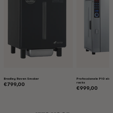
Bradley Raven Smoker
Professionele P10 elek
racks
Normale
€799,00
Normale
€999,00
prijs
prijs