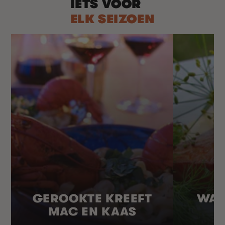
IETS VOOR
ELK SEIZOEN
GEROOKTE KREEFT
WAR
MAC EN KAAS