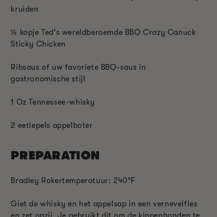
kruiden
½ kopje Ted's wereldberoemde BBQ Crazy Canuck
Sticky Chicken
Ribsaus of uw favoriete BBQ-saus in
gastronomische stijl
1 Oz Tennessee-whisky
2 eetlepels appelboter
PREPARATION
Bradley Rokertemperatuur: 240°F
Giet de whisky en het appelsap in een vernevelfles
en zet opzij. Je gebruikt dit om de kippenhonden te