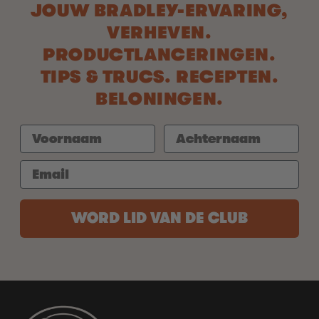
JOUW BRADLEY-ERVARING,
VERHEVEN.
PRODUCTLANCERINGEN.
TIPS & TRUCS. RECEPTEN.
BELONINGEN.
WORD LID VAN DE CLUB