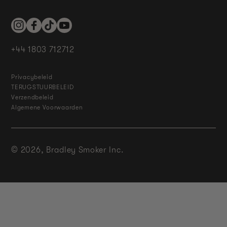
Instagram
Facebook
TikTok
YouTube
+44 1803 712712
Privacybeleid
TERUGSTUURBELEID
Verzendbeleid
Algemene Voorwaarden
© 2026,
Bradley Smoker Inc.