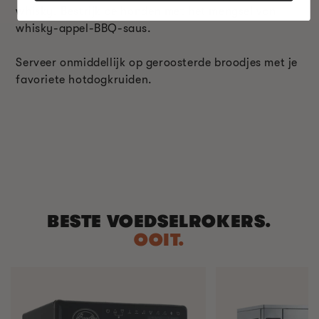
whisky. Bestrijk de honden met het mengsel van
whisky-appel-BBQ-saus.
Serveer onmiddellijk op geroosterde broodjes met je
favoriete hotdogkruiden.
BESTE VOEDSELROKERS.
OOIT.