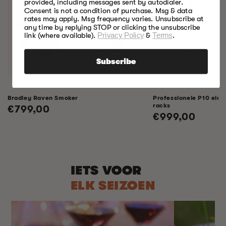
provided, including messages sent by autodialer.
Consent is not a condition of purchase. Msg & data
rates may apply. Msg frequency varies. Unsubscribe at
any time by replying STOP or clicking the unsubscribe
link (where available).
Privacy Policy
&
Terms
.
Subscribe
Bradley Raven Smoker
Professionele P10 elek
racks
Normale
€799,00
Normale
€999,00
prijs
prijs
IETS VOOR
ELK SEIZOEN