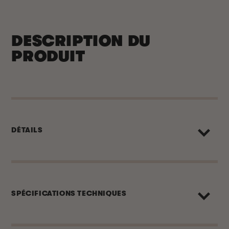
dans
une
fenêtre
modale
DESCRIPTION DU
PRODUIT
DÉTAILS
SPÉCIFICATIONS TECHNIQUES