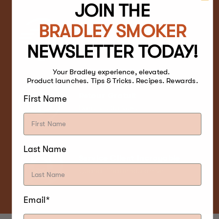
JOIN THE
BRADLEY SMOKER
Livraison Gratuite
Sur les commandes de plus de
NEWSLETTER TODAY!
100$*
Your Bradley experience, elevated.
Product launches. Tips & Tricks. Recipes. Rewards.
Retour Gratuit
First Name
Dans les 30 jours
Last Name
Service Client Incroyable
Quand l'inattendu arrive
Email*