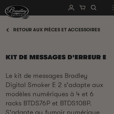
IGNORER ET
PASSER AU
Connexion
Panier
CONTENU
RETOUR AUX PIÈCES ET ACCESSOIRES
KIT DE MESSAGES D'ERREUR E
Le kit de messages Bradley
Digital Smoker E 2 s'adapte aux
modèles numériques à 4 et 6
racks BTDS76P et BTDS108P.
S'adapte au fumoir numérique