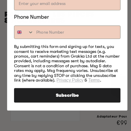
PARCOURIR LES PIÈCES
Phone Number
& ACCESSOIRES
By submitting this form and signing up for texts, you
consent to receive marketing text messages (e.g.
promos, cart reminders) from Grakka Ltd at the number
provided, including messages sent by autodialer.
Consent is not a condition of purchase. Msg & data
rates may apply. Msg frequency varies. Unsubscribe at
any time by replying STOP or clicking the unsubscribe
link (where available).
Privacy Policy
&
Terms
.
Subscribe
Adaptateur Pour F
Prix
€99,
habit