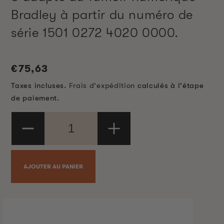
Bradley à partir du numéro de
série 1501 0272 4020 0000.
Prix
€75,63
habituel
Taxes incluses.
Frais d'expédition
calculés à l'étape
de paiement.
Réduire
Augmenter
la
la
quantité
quantité
de
de
AJOUTER AU PANIER
Kit
Kit
de
de
messages
messages
PASSER AUX
d&#39;erreur
d&#39;erreur
INFORMATIONS
PRODUITS
E
E