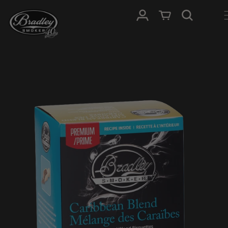
IGNORER ET
PASSER AU
Connexion
Panier
CONTENU