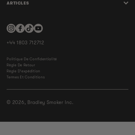
ARTICLES
Instagram
Facebook
TikTok
YouTube
+44 1803 712712
Politique De Confidentialité
Règle De Retour
Règle D'expédition
Termes Et Conditions
© 2026,
Bradley Smoker Inc.