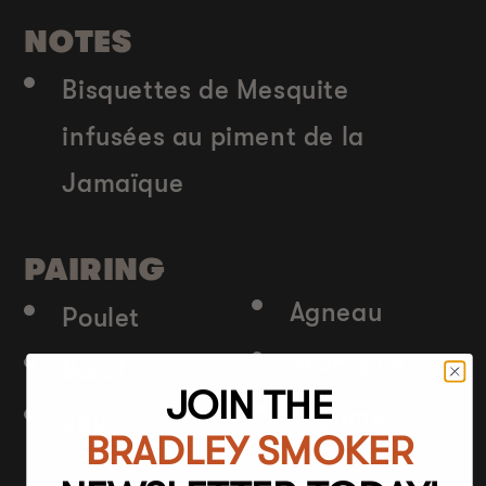
NOTES
Bisquettes de Mesquite
infusées au piment de la
Jamaïque
PAIRING
Agneau
Poulet
la volaille
Bœuf
JOIN THE
Légumes
Jeu
BRADLEY SMOKER