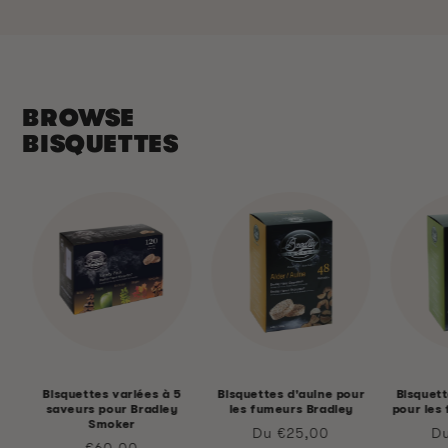
BROWSE
BISQUETTES
Bisquettes variées à 5
Bisquettes d'aulne pour
Bisquet
saveurs pour Bradley
les fumeurs Bradley
pour les
Smoker
Prix
Pr
Du €25,00
D
Prix
€60,00