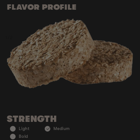
FLAVOR PROFILE
de
1
/
2
STRENGTH
Light
Medium
Bold