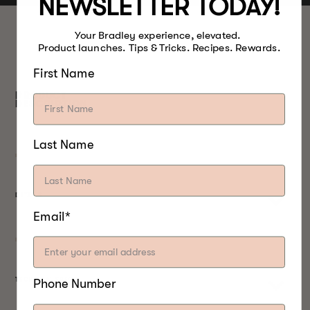
NEWSLETTER TODAY!
Your Bradley experience, elevated.
Product launches. Tips & Tricks. Recipes. Rewards.
First Name
PRODUCT
DESCRIPTION
Last Name
DETAILS
Email*
TECHNICAL SPECS
Phone Number