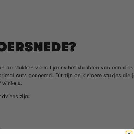
 OERSNEDE?
n de stukken vlees tijdens het slachten van een dier
imal cuts genoemd. Dit zijn de kleinere stukjes die j
winkels.
dvlees zijn: