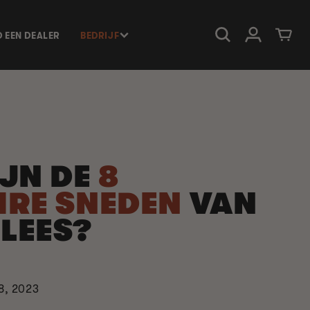
Inloggen
Winkelwage
D EEN DEALER
BEDRIJF
IJN DE
8
IRE SNEDEN
VAN
LEES?
8, 2023