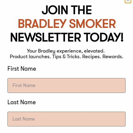
JOIN THE
BRADLEY SMOKER
NEWSLETTER TODAY!
Your Bradley experience, elevated.
Product launches. Tips & Tricks. Recipes. Rewards.
First Name
 schouder en nek van een koe. Het is een primaire snit
Last Name
jn er dol op vanwege de rijke, natuurlijke smaak, die
it die uw portemonnee niet schaadt. Bovendien is het
ereiding vereist.