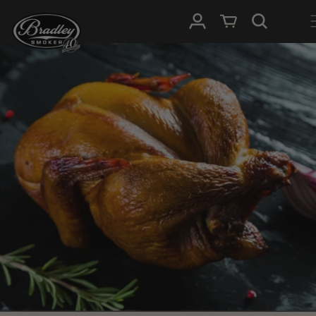
IGNORER ET
PASSER AU
Connexion
Panier
CONTENU