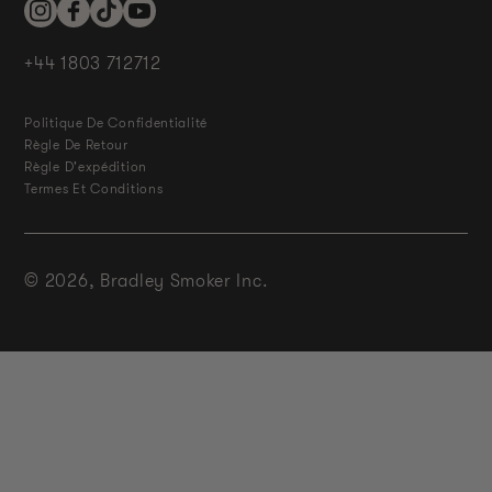
Instagram
Facebook
TikTok
YouTube
+44 1803 712712
Politique De Confidentialité
Règle De Retour
Règle D'expédition
Termes Et Conditions
© 2026,
Bradley Smoker Inc.