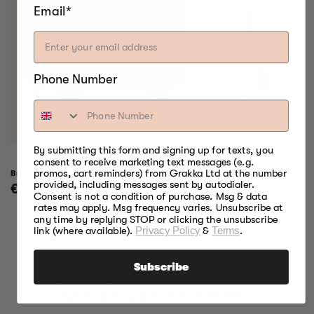
Email*
Phone Number
By submitting this form and signing up for texts, you
consent to receive marketing text messages (e.g.
promos, cart reminders) from Grakka Ltd at the number
Bradley Raven Smoker
Fumoir électrique profe
P10
provided, including messages sent by autodialer.
Prix
€799,00
Consent is not a condition of purchase. Msg & data
Prix
€999,00
habituel
rates may apply. Msg frequency varies. Unsubscribe at
habituel
any time by replying STOP or clicking the unsubscribe
link (where available).
Privacy Policy
&
Terms
.
Subscribe
QUELQUE CHOSE POUR
TOUTES LES SAISONS