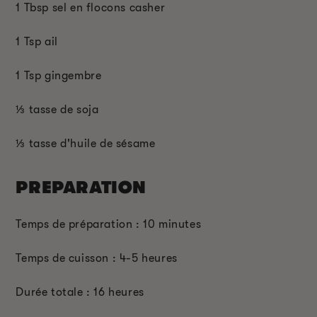
1 T
bsp
sel en flocons casher
1 T
sp
ail
1 T
sp
gingembre
⅓ tasse de soja
⅓ tasse d'huile de sésame
PREPARATION
Temps de préparation : 10 minutes
Temps de cuisson : 4-5 heures
Durée totale : 16 heures