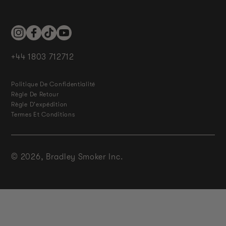
Instagram
Facebook
TikTok
YouTube
+44 1803 712712
Politique De Confidentialité
Règle De Retour
Règle D'expédition
Termes Et Conditions
© 2026,
Bradley Smoker Inc.