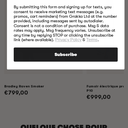
By submitting this form and signing up for texts, you
consent to receive marketing text messages (e.g.
promos, cart reminders) from Grakka Ltd at the number
provided, including messages sent by autodialer.
Consent is not a condition of purchase. Msg & data
rates may apply. Msg frequency varies. Unsubscribe at
any time by replying STOP or clicking the unsubscribe
link (where available).
Privacy Policy
&
Terms
.
Subscribe
Bradley Raven Smoker
Fumoir électrique profe
P10
Prix
€799,00
Prix
€999,00
habituel
habituel
QUELQUE CHOSE POUR