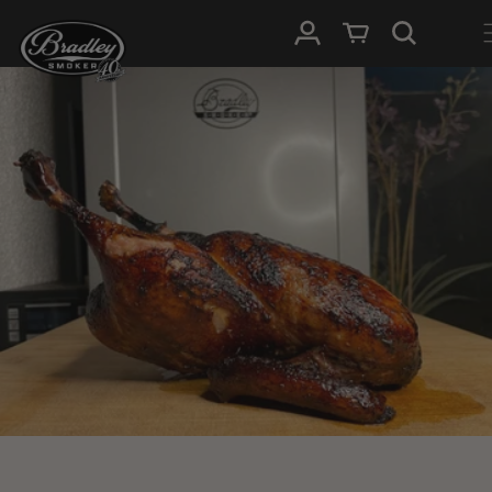
IGNORER ET
PASSER AU
Connexion
Panier
CONTENU