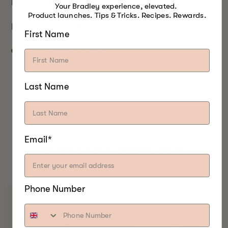
Étape 9 : Laissez reposer votre canard 10 minutes
Your Bradley experience, elevated.
Product launches. Tips & Tricks. Recipes. Rewards.
Étape 10 : MANGER !
First Name
Créé par
Brandon Tobias
Last Name
Email*
BEST FOOD SMOKERS.
JAMAIS.
Phone Number