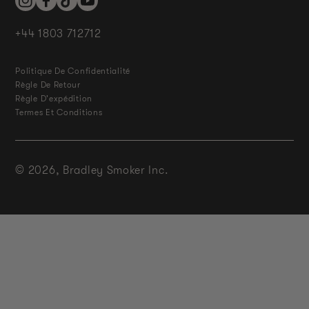
Instagram
Facebook
TikTok
YouTube
+44 1803 712712
Politique De Confidentialité
Règle De Retour
Règle D'expédition
Termes Et Conditions
© 2026,
Bradley Smoker Inc.