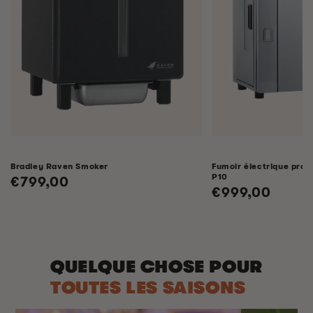
Bradley Raven Smoker
Fumoir électrique profe
P10
Prix
€799,00
Prix
€999,00
habituel
habituel
QUELQUE CHOSE POUR
TOUTES LES SAISONS