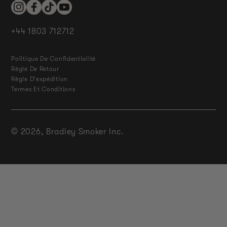
Instagram
Facebook
TikTok
YouTube
+44 1803 712712
Politique De Confidentialité
Règle De Retour
Règle D'expédition
Termes Et Conditions
© 2026,
Bradley Smoker Inc.