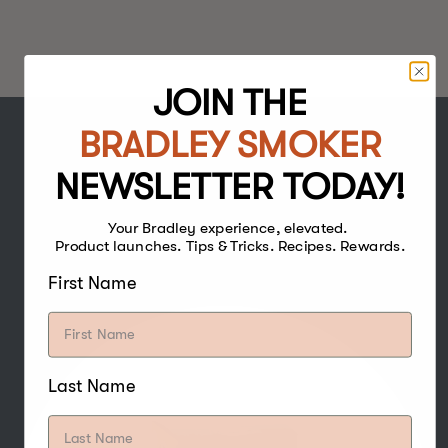
JOIN THE
BRADLEY SMOKER
NEWSLETTER TODAY!
HICKORY
Your Bradley experience, elevated.
BOIS
Product launches. Tips & Tricks. Recipes. Rewards.
First Name
Last Name