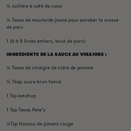
½
cuillère à café de coco
⅛
Tasse de moutarde jaune pour enrober la crosse
de porc
1 (6 à 8 livres entiers, bout de porc)
INGRÉDIENTS DE LA SAUCE AU VINAIGRE :
½
Tasse de vinaigre de cidre de pomme
½
T
bsp
sucre brun foncé
1 T
sp
ketchup
1 T
sp
Texas Pete's
¼T
sp
flocons de piment rouge