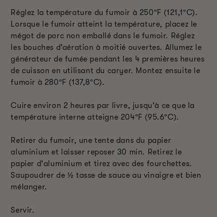
Réglez la température du fumoir à 250
º
F (121,1
º
C).
Lorsque le fumoir atteint la température, placez le
mégot de porc non emballé dans le fumoir. Réglez
les bouches d’aération à moitié ouvertes. Allumez le
générateur de fumée pendant les 4 premières heures
de cuisson en utilisant du caryer. Montez ensuite le
fumoir à 280
º
F (137,8
º
C).
Cuire environ 2 heures par livre, jusqu'à ce que la
température interne atteigne 204
ºF
(95.6
º
C).
Retirer du fumoir, une tente dans du papier
aluminium et laisser reposer 30 min. Retirez le
papier d'aluminium et tirez avec des fourchettes.
Saupoudrer de ½ tasse de sauce au vinaigre et bien
mélanger.
Servir.