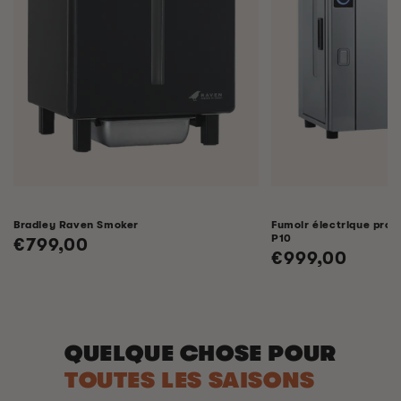
Bradley Raven Smoker
Fumoir électrique profe
P10
Prix
€799,00
Prix
€999,00
habituel
habituel
QUELQUE CHOSE POUR
TOUTES LES SAISONS