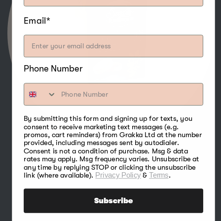
Email*
Phone Number
By submitting this form and signing up for texts, you
consent to receive marketing text messages (e.g.
promos, cart reminders) from Grakka Ltd at the number
provided, including messages sent by autodialer.
Consent is not a condition of purchase. Msg & data
rates may apply. Msg frequency varies. Unsubscribe at
La saveur forte et sucrée des bisquettes
any time by replying STOP or clicking the unsubscribe
d'hickory en fait l'un des bois les plus
link (where available).
Privacy Policy
&
Terms
.
populaires pour le fumage et se marie
particulièrement bien avec la volaille, le bœuf,
Subscribe
le porc, le gibier, la sauvagine, les noix et le
fromage.