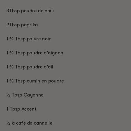
3T
bsp
poudre de chili
2T
bsp
paprika
1
½ T
bsp
poivre noir
1 ½ T
bsp
poudre d'oignon
1
½ T
bsp
poudre d'ail
1
½ T
bsp
cumin en poudre
½ T
bsp
Cayenne
1 T
bsp
Accent
½
à café de cannelle