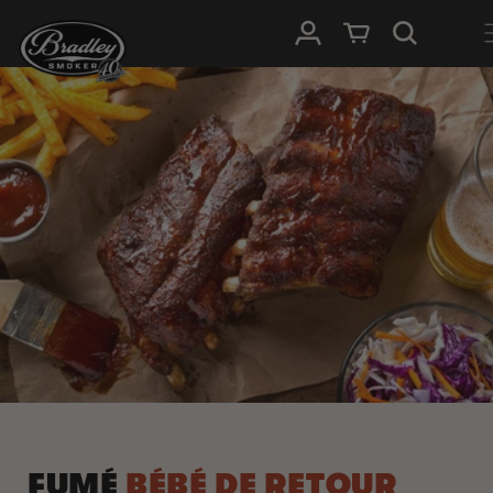
IGNORER ET
PASSER AU
Connexion
Panier
CONTENU
FUMÉ
BÉBÉ DE RETOUR