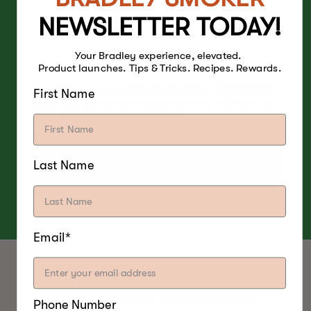
NEWSLETTER TODAY!
Your Bradley experience, elevated.
Product launches. Tips & Tricks. Recipes. Rewards.
Un arôme de fumée léger, fruité et légèrement
First Name
sucré qui se marie avec la volaille, le bœuf, le
porc, l'agneau et le fromage.
SHOP NOW
Last Name
Email*
BEST FOOD SMOKERS.
Phone Number