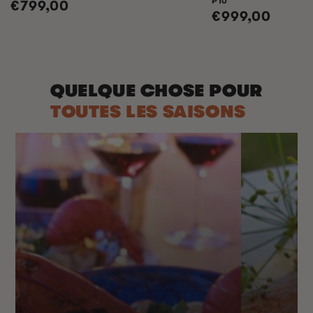
P10
Prix
€799,00
Prix
€999,00
habituel
habituel
QUELQUE CHOSE POUR
TOUTES LES SAISONS