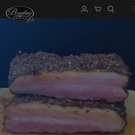
IGNORER ET
PASSER AU
Connexion
Panier
CONTENU