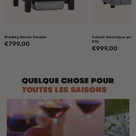
Bradley Raven Smoker
Fumoir électrique profe
P10
Prix
€799,00
Prix
€999,00
habituel
habituel
QUELQUE CHOSE POUR
TOUTES LES SAISONS