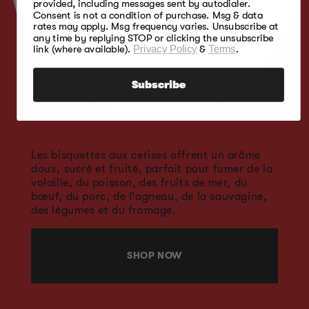
provided, including messages sent by autodialer.
Consent is not a condition of purchase. Msg & data
rates may apply. Msg frequency varies. Unsubscribe at
any time by replying STOP or clicking the unsubscribe
link (where available).
Privacy Policy
&
Terms
.
Subscribe
Les bisquettes aux cerises offrent un arôme
doux, sucré et fruité, parfait pour fumer de la
volaille, du poisson, des fruits de mer, du
bœuf, du porc, de l'agneau, de la sauvagine,
des légumes et du fromage.
SHOP NOW