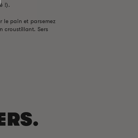
é !).
ur le pain et parsemez
 croustillant. Sers
ERS.