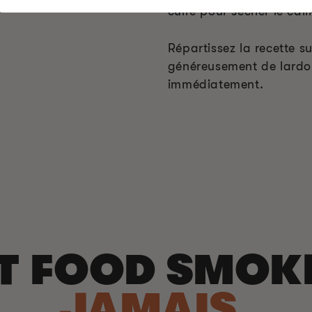
cuire pour sécher le caill
Répartissez la recette s
généreusement de lardon
immédiatement.
T FOOD SMOK
JAMAIS.