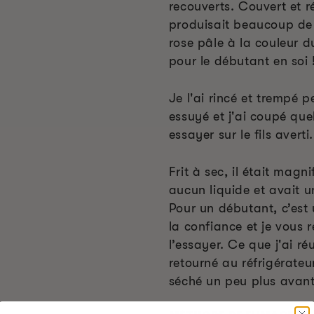
recouverts. Couvert et ré
produisait beaucoup de 
rose pâle à la couleur 
pour le débutant en soi !
Je l'ai rincé et trempé 
essuyé et j'ai coupé que
essayer sur le fils averti.
Frit à sec, il était magn
aucun liquide et avait 
Pour un débutant, c’est
la confiance et je vous
l’essayer. Ce que j'ai ré
retourné au réfrigérateu
séché un peu plus avant 