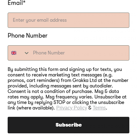
Email*
*Une trancheuse à baco
tranche rustique, et les
les salades, les ragoûts, 
Phone Number
pourquoi se lancer dans
Faites frire à sec le lard
croustillant. Retirer av
By submitting this form and signing up for texts, you
chaud. Remettez la poêle 
consent to receive marketing text messages (e.g.
tranches de pain dans l
promos, cart reminders) from Grakka Ltd at the number
Disposez les tranches su
provided, including messages sent by autodialer.
Consent is not a condition of purchase. Msg & data
rates may apply. Msg frequency varies. Unsubscribe at
Essuyez la poêle et reme
any time by replying STOP or clicking the unsubscribe
link (where available).
Privacy Policy
&
Terms
.
faire fondre le beurre et
qu'ils bouillonnent. Cas
Subscribe
sel et de poivre et batt
fourchette pour obtenir