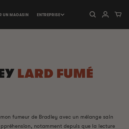
Connexion
Panier
R UN MAGASIN
ENTREPRISE
EY
LARD FUMÉ
e mon fumeur de Bradley avec un mélange sain
 appréhension, notamment depuis que la lecture