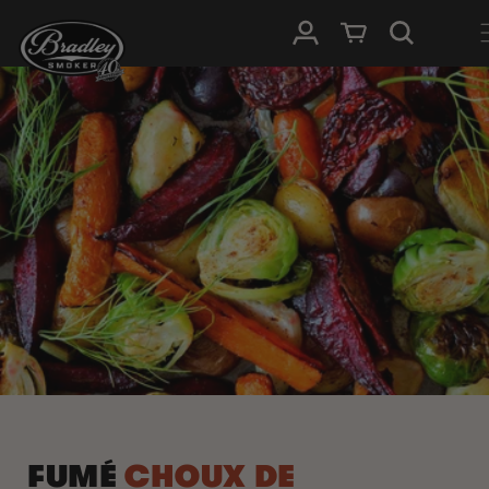
IGNORER ET
PASSER AU
Connexion
Panier
CONTENU
FUMÉ
CHOUX DE