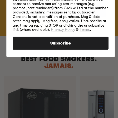
consent to receive marketing text messages (e.g.
SHOP NOW
promos, cart reminders) from Grakka Ltd at the number
provided, including messages sent by autodialer.
Consent is not a condition of purchase. Msg & data
rates may apply. Msg frequency varies. Unsubscribe at
any time by replying STOP or clicking the unsubscribe
link (where available).
Privacy Policy
&
Terms
.
Subscribe
BEST FOOD SMOKERS.
JAMAIS.