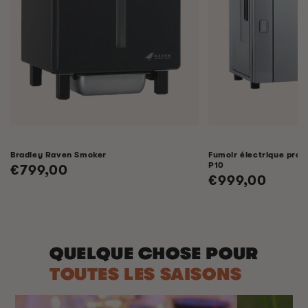
Bradley Raven Smoker
Fumoir électrique profe
P10
Prix
€799,00
Prix
€999,00
habituel
habituel
QUELQUE CHOSE POUR
TOUTES LES SAISONS