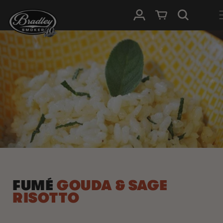
IGNORER ET
PASSER AU
Connexion
Panier
CONTENU
FUMÉ
GOUDA & SAGE
RISOTTO