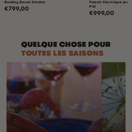
Bradley Raven Smoker
Fumoir électrique profe
P10
Prix
€799,00
Prix
€999,00
habituel
habituel
QUELQUE CHOSE POUR
TOUTES LES SAISONS