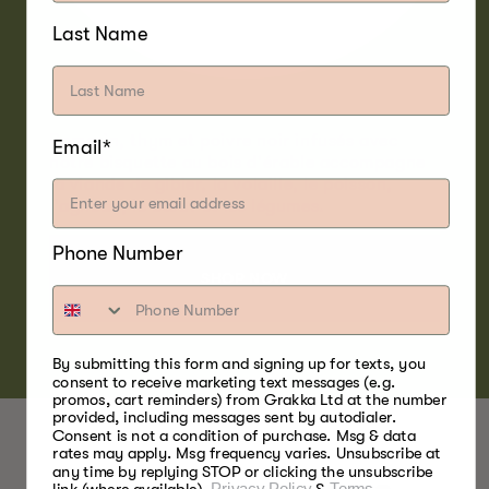
Last Name
Romarin, thym et poivre noir infusés avec
Email*
notre bisquette au bois d'érable accompagne
la viande de gibier, la volaille, le poisson,
l'agneau, le bœuf et les légumes.
Phone Number
SHOP NOW
By submitting this form and signing up for texts, you
consent to receive marketing text messages (e.g.
promos, cart reminders) from Grakka Ltd at the number
provided, including messages sent by autodialer.
Consent is not a condition of purchase. Msg & data
rates may apply. Msg frequency varies. Unsubscribe at
any time by replying STOP or clicking the unsubscribe
Privacy Policy
Terms