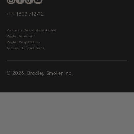
Instagram
Facebook
TikTok
YouTube
+44 1803 712712
Politique De Confidentialité
Règle De Retour
Règle D'expédition
Termes Et Conditions
© 2026,
Bradley Smoker Inc.