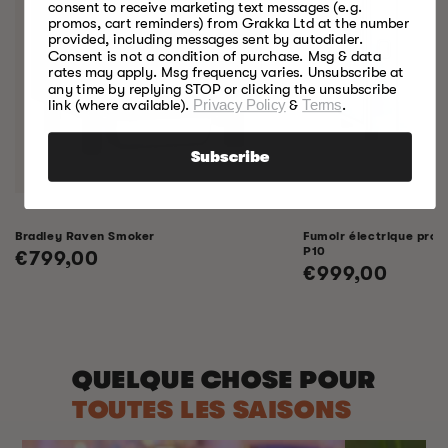
consent to receive marketing text messages (e.g.
promos, cart reminders) from Grakka Ltd at the number
provided, including messages sent by autodialer.
Consent is not a condition of purchase. Msg & data
rates may apply. Msg frequency varies. Unsubscribe at
any time by replying STOP or clicking the unsubscribe
link (where available).
Privacy Policy
&
Terms
.
Subscribe
Bradley Raven Smoker
Fumoir électrique profe
P10
Prix
€799,00
Prix
€999,00
habituel
habituel
QUELQUE CHOSE POUR
TOUTES LES SAISONS