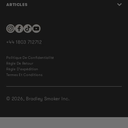
ARTICLES
Instagram
Facebook
TikTok
YouTube
+44 1803 712712
Politique De Confidentialité
Règle De Retour
Règle D'expédition
Termes Et Conditions
© 2026,
Bradley Smoker Inc.