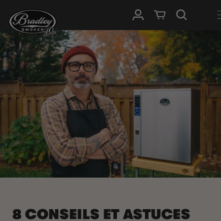
IGNORER ET
PASSER AU
Connexion
Panier
CONTENU
8 CONSEILS ET ASTUCES